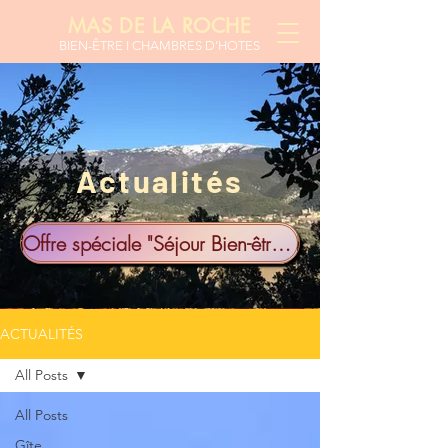
MAS DE LA ROCHE
BIEN-ÊTR
E I CHAMBRES D'HOTES
Actualités
Offre spéciale "Séjour Bien-être à 2"
ACTUALITÉS
All Posts
All Posts
Gîte