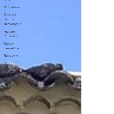
Relaxation
Gîte en
drome
provençale
maison
d'"hôtes
Séjour
bien-être
Bien-être
Saint-
valentin
maison
d'hôtes