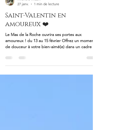
Michele Mézin
27 janv.
1 min de lecture
Saint-Valentin en
amoureux ❤️
Le Mas de la Roche ouvrira ses portes aux
amoureux ! du 13 au 15 février Offrez un moment
de douceur à votre bien-aimé(e) dans un cadre de
charme et de bien-être en Drôme Provençale. Le
Mas de la Roche est le lieu idéal pour vous
retrouver en amoureux. Vous vous laisserez porter
dans le cadre enchanteur du spa de cette maison
d'hôtes de charme, réservé juste pour vous en
toute intimité. Un pur moment de romantisme en
amoureux entre sauna et jacuzzi. suivi d'un temps
de massag