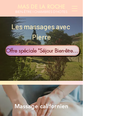
MAS DE LA ROCHE
BIEN-ÊTR
E I CHAMBRES D'HOTES
Les massages avec
Pierre
Offre spéciale "Séjour Bien-être à 2"
Massage californien