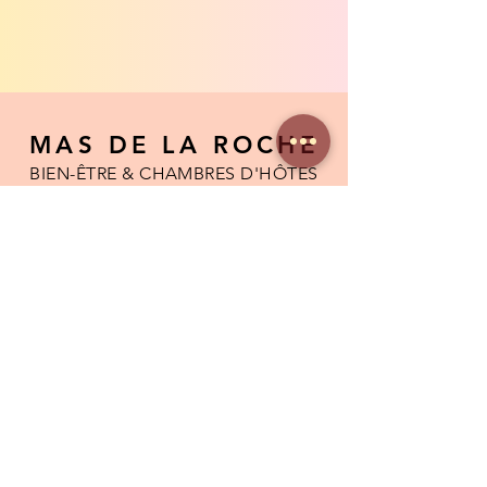
MAS DE LA ROCHE
BIEN-ÊTRE & CHAMBRES D'HÔTES
JACUZZI - SAUNA - HAMMAM - SOINS
165 chemin de Crochamp
26770 MONTBRISON SUR LEZ
Tél :
06 72 94 92 49
masdelaroche@gmail.com
Chambre d'hôtes
Gîte
Bien être
Sophrologie