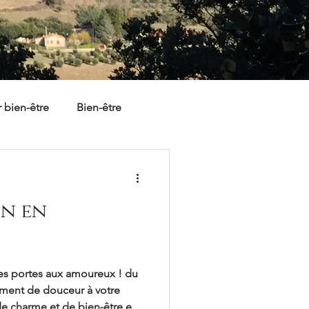
 bien-être
Bien-être
in en
ses portes aux amoureux ! du
oment de douceur à votre
de charme et de bien-être en