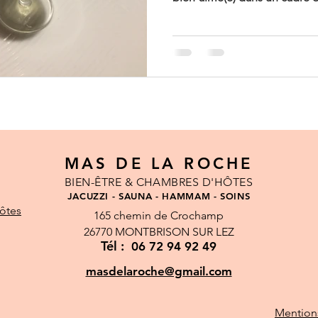
Drôme Provençale. Le Mas de 
pour vous retrouver en amour
porter dans le cadre enchan
d'hôtes de charme, réservé j
intimité. Un pur moment de
entre sauna et jacuzzi. suiv
MAS DE LA ROCHE
BIEN-ÊTRE & CHAMBRES D'HÔTES
JACUZZI - SAUNA - HAMMAM - SOINS
ôtes
165 chemin de Crochamp
26770 MONTBRISON SUR LEZ
Tél :
06 72 94 92 49
masdelaroche@gmail.com
Mention