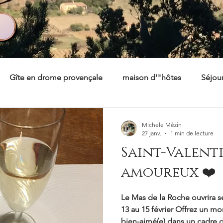
Gîte en drome provençale
maison d'"hôtes
Séjour
tes
Michele Mézin
27 janv.
1 min de lecture
Saint-Valent
amoureux ❤️
Le Mas de la Roche ouvrira 
13 au 15 février Offrez un m
bien-aimé(e) dans un cadre 