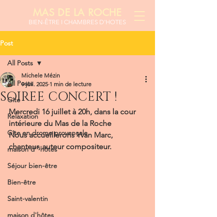
MAS DE LA ROCHE
BIEN-ÊTR
E I CHAMBRES D'HOTES
Post
All Posts
Michele Mézin
All Posts
9 juil. 2025
1 min de lecture
SOIREE CONCERT !
Gîte
Mercredi 16 juillet à 20h, dans la cour 
Relaxation
intérieure du Mas de la Roche
Gîte en drome provençale
Nous accueillerons Yvan Marc, 
chanteur, auteur compositeur.
maison d'"hôtes
Séjour bien-être
Bien-être
Saint-valentin
maison d'hôtes